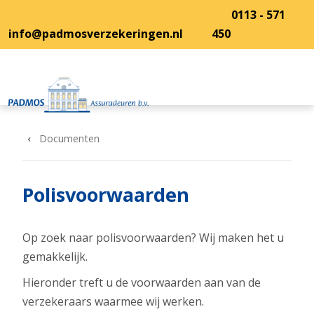
Overslaan en naar de inhoud gaan
0113 - 571
info@padmosverzekeringen.nl
450
Documenten
Polisvoorwaarden